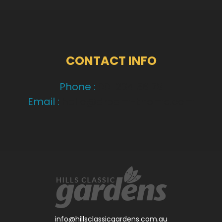
CONTACT INFO
Phone :
001 234 56 79
Email :
hello@dream-theme.com
info@hillsclassicgardens.com.au